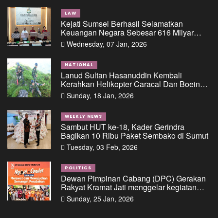
LAW
Kejati Sumsel Berhasil Selamatkan
Keuangan Negara Sebesar 616 Milyar
Dalam Perkara Dugaan Tipikor Pemberian
Wednesday, 07 Jan, 2026
Fasilitas Pinjaman/Kredit Dari Salah Satu
Bank Pemerintah Kepada PT. BSS Dan PT.
SAL
NATIONAL
Lanud Sultan Hasanuddin Kembali
Kerahkan Helikopter Caracal Dan Boeing
Intai Strategis, Lokasi Jatuhnya Pesawat
Sunday, 18 Jan, 2026
ATR 42-500 Berhasil Diidentifikasi
WEEKLY NEWS
Sambut HUT ke-18, Kader Gerindra
Bagikan 10 Ribu Paket Sembako di Sumut
Tuesday, 03 Feb, 2026
POLITICS
Dewan Pimpinan Cabang (DPC) Gerakan
Rakyat Kramat Jati menggelar kegiatan
“Ngopi di Condet”
Sunday, 25 Jan, 2026