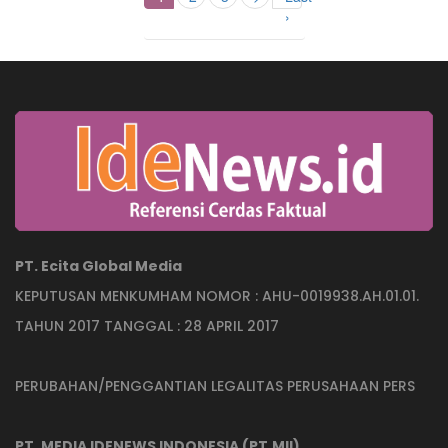
›
PT. Ecita Global Media
KEPUTUSAN MENKUMHAM NOMOR : AHU-0019938.AH.01.01.
TAHUN 2017 TANGGAL : 28 APRIL 2017
PERUBAHAN/PENGGANTIAN LEGALITAS PERUSAHAAN PERS
PT. MEDIA IDENEWS INDONESIA (PT.MII)