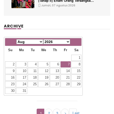
(Tahap II) Enam Orang Tersangka
Perkara Korupsi PETRAL, PES dan ISC
Jumat, 07 Agustus 2026
ARCHIVE
Su
Mo
Tu
We
Th
Fr
Sa
1
2
3
4
5
6
7
8
9
10
11
12
13
14
15
16
17
18
19
20
21
22
23
24
25
26
27
28
29
30
31
1
2
3
>
Last