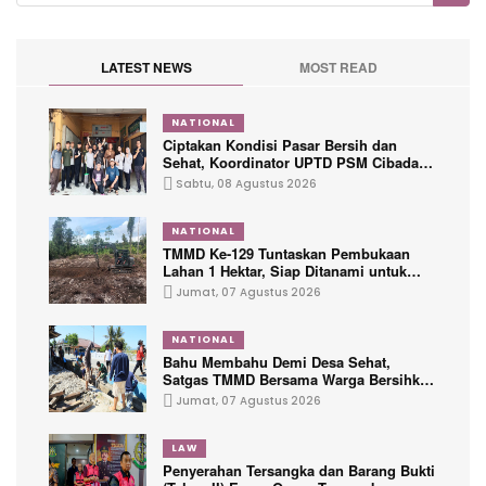
LATEST NEWS
MOST READ
NATIONAL
Ciptakan Kondisi Pasar Bersih dan
Sehat, Koordinator UPTD PSM Cibadak
Ajak Warga Jumsih Guna Menciptakan
Sabtu, 08 Agustus 2026
Kenyamanan Pengunjung
NATIONAL
TMMD Ke-129 Tuntaskan Pembukaan
Lahan 1 Hektar, Siap Ditanami untuk
Perkuat Ketahanan Pangan Kampung
Jumat, 07 Agustus 2026
Sesor
NATIONAL
Bahu Membahu Demi Desa Sehat,
Satgas TMMD Bersama Warga Bersihkan
Saluran Air
Jumat, 07 Agustus 2026
LAW
Penyerahan Tersangka dan Barang Bukti