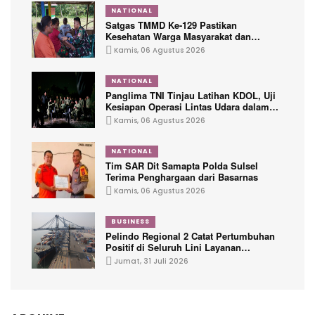
NATIONAL
Satgas TMMD Ke-129 Pastikan
Kesehatan Warga Masyarakat dan
Personel Tetap Prima Demi Suksesnya
Kamis, 06 Agustus 2026
TMMD di Kampung Sesor
NATIONAL
Panglima TNI Tinjau Latihan KDOL, Uji
Kesiapan Operasi Lintas Udara dalam
Latihan Terintegrasi TNI 2026
Kamis, 06 Agustus 2026
NATIONAL
Tim SAR Dit Samapta Polda Sulsel
Terima Penghargaan dari Basarnas
Kamis, 06 Agustus 2026
BUSINESS
Pelindo Regional 2 Catat Pertumbuhan
Positif di Seluruh Lini Layanan
Kepelabuhanan
Jumat, 31 Juli 2026