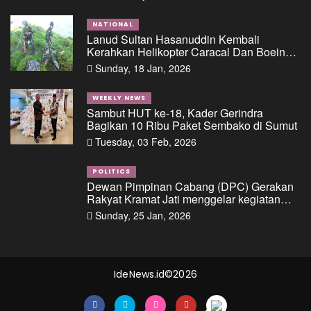
Fasilitas Pinjaman/Kredit Dari Salah Satu
Bank Pemerintah Kepada PT. BSS Dan PT.
SAL
NATIONAL
Lanud Sultan Hasanuddin Kembali
Kerahkan Helikopter Caracal Dan Boeing
Intai Strategis, Lokasi Jatuhnya Pesawat
Sunday, 18 Jan, 2026
ATR 42-500 Berhasil Diidentifikasi
WEEKLY NEWS
Sambut HUT ke-18, Kader Gerindra
Bagikan 10 Ribu Paket Sembako di Sumut
Tuesday, 03 Feb, 2026
POLITICS
Dewan Pimpinan Cabang (DPC) Gerakan
Rakyat Kramat Jati menggelar kegiatan
“Ngopi di Condet”
Sunday, 25 Jan, 2026
IdeNews.id©2026