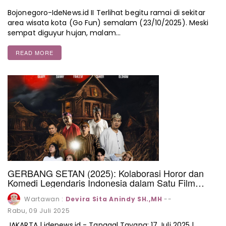
Bojonegoro-IdeNews.id II Terlihat begitu ramai di sekitar
area wisata kota (Go Fun) semalam (23/10/2025). Meski
sempat diguyur hujan, malam…
READ MORE
GERBANG SETAN (2025): Kolaborasi Horor dan
Komedi Legendaris Indonesia dalam Satu Film
Spektakuler
Wartawan :
Devira Sita Anindy SH.,MH
--
Rabu, 09 Juli 2025
JAKARTA | idenews.id - Tanggal Tayang: 17 Juli 2025 |