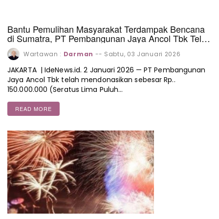
Bantu Pemulihan Masyarakat Terdampak Bencana
di Sumatra, PT Pembangunan Jaya Ancol Tbk Telah
Donasikan Hasil Penjualan Tiket Masuk Sebesar
Wartawan :
Darman
--
Sabtu, 03 Januari 2026
Rp. 150 Juta
JAKARTA | IdeNews.id. 2 Januari 2026 — PT Pembangunan
Jaya Ancol Tbk telah mendonasikan sebesar Rp..
150.000.000 (Seratus Lima Puluh…
READ MORE