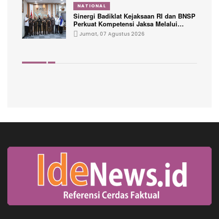
NATIONAL
Sinergi Badiklat Kejaksaan RI dan BNSP
Perkuat Kompetensi Jaksa Melalui
Sertifikasi Profesional
Jumat, 07 Agustus 2026