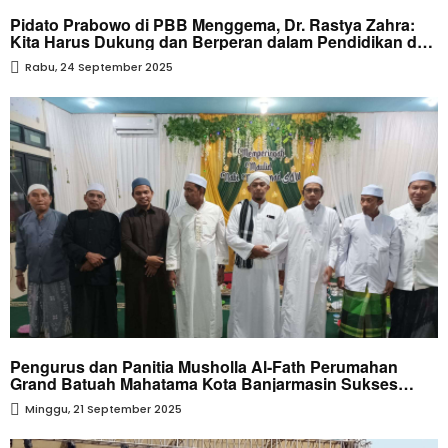
Pidato Prabowo di PBB Menggema, Dr. Rastya Zahra:
Kita Harus Dukung dan Berperan dalam Pendidikan dan
Budaya
Rabu, 24 September 2025
Pengurus dan Panitia Musholla Al-Fath Perumahan
Grand Batuah Mahatama Kota Banjarmasin Sukses
Gelar Acara Maulid Nabi Muhammad SAW 1447 H
Minggu, 21 September 2025