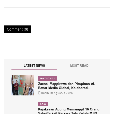
Comment (0)
LATEST NEWS
MOST READ
NATIONAL
Zaenal Mappirewa dan Pimpinan AL-
Battar Media Global, Kolaborasi
Tingkatkan Peran Media dan Berita
Senin, 10 Agustus 2026
Kredibel Berdasarkan Kode Etik
Jurnalistik dan UU Pers
LAW
Kejaksaan Agung Memanggil 16 Orang
SaksiTerkait Perkara Tata Kelola MBG di