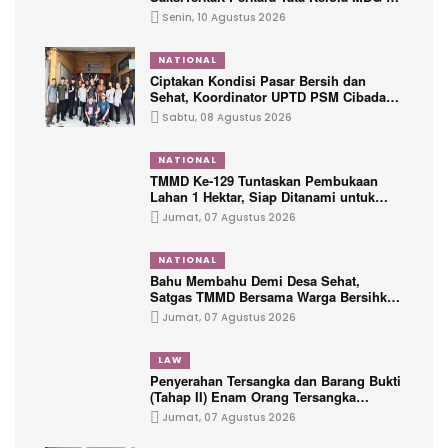
BGN
Senin, 10 Agustus 2026
NATIONAL
Ciptakan Kondisi Pasar Bersih dan
Sehat, Koordinator UPTD PSM Cibadak
Ajak Warga Jumsih Guna Menciptakan
Sabtu, 08 Agustus 2026
Kenyamanan Pengunjung
NATIONAL
TMMD Ke-129 Tuntaskan Pembukaan
Lahan 1 Hektar, Siap Ditanami untuk
Perkuat Ketahanan Pangan Kampung
Jumat, 07 Agustus 2026
Sesor
NATIONAL
Bahu Membahu Demi Desa Sehat,
Satgas TMMD Bersama Warga Bersihkan
Saluran Air
Jumat, 07 Agustus 2026
LAW
Penyerahan Tersangka dan Barang Bukti
(Tahap II) Enam Orang Tersangka
Perkara Korupsi PETRAL, PES dan ISC
Jumat, 07 Agustus 2026