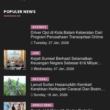
POPULER NEWS
BUSINESS
Driver Ojol di Kota Batam Keberatan Dari
Program Perusahaan Transoprtasi Online
Tuesday, 27 Jan, 2026
LAW
Kejati Sumsel Berhasil Selamatkan
Keuangan Negara Sebesar 616 Milyar
Dalam Perkara Dugaan Tipikor Pemberian
Wednesday, 07 Jan, 2026
Fasilitas Pinjaman/Kredit Dari Salah Satu
Bank Pemerintah Kepada PT. BSS Dan PT.
SAL
NATIONAL
Lanud Sultan Hasanuddin Kembali
Kerahkan Helikopter Caracal Dan Boeing
Intai Strategis, Lokasi Jatuhnya Pesawat
Sunday, 18 Jan, 2026
ATR 42-500 Berhasil Diidentifikasi
WEEKLY NEWS