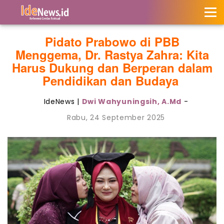
Pidato Prabowo di PBB
Menggema, Dr. Rastya Zahra: Kita
Harus Dukung dan Berperan dalam
Pendidikan dan Budaya
IdeNews |
Dwi Wahyuningsih, A.Md
-
Rabu, 24 September 2025