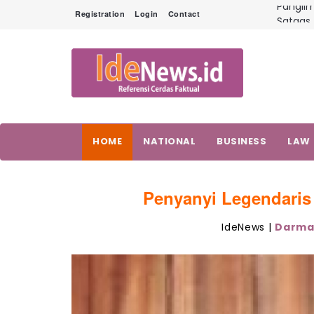
Satgas
Registration
Login
Contact
Prima 
Panglim
Terinte
Tim SAR
Sinergi
Profesi
Pangli
HOME
NATIONAL
BUSINESS
LAW
Penyanyi Legendaris
IdeNews |
Darm