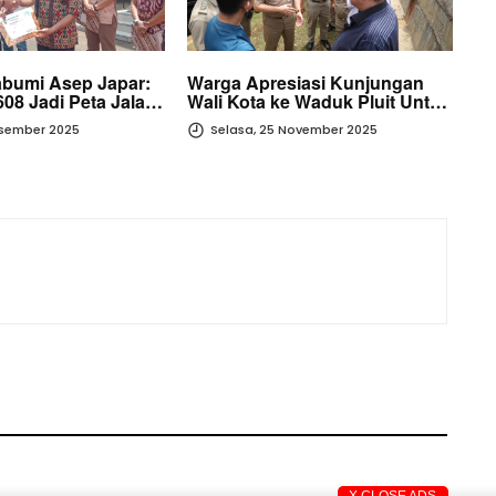
abumi Asep Japar:
Warga Apresiasi Kunjungan
Wa
608 Jadi Peta Jalan
Wali Kota ke Waduk Pluit Untuk
Wa
onesia Emas 2045
Pastikan Kesiapan Hadapi
Pa
esember 2025
Selasa, 25 November 2025
Musim Hujan
Mu