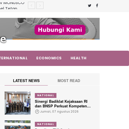
el Tetap
am Latihan
Sertifikasi
X-V MONUSCO
TERNATIONAL
ECONOMICS
HEALTH
LATEST NEWS
MOST READ
NATIONAL
Sinergi Badiklat Kejaksaan RI
dan BNSP Perkuat Kompetensi
Jaksa Melalui Sertifikasi
Jumat, 07 Agustus 2026
Profesional
NATIONAL