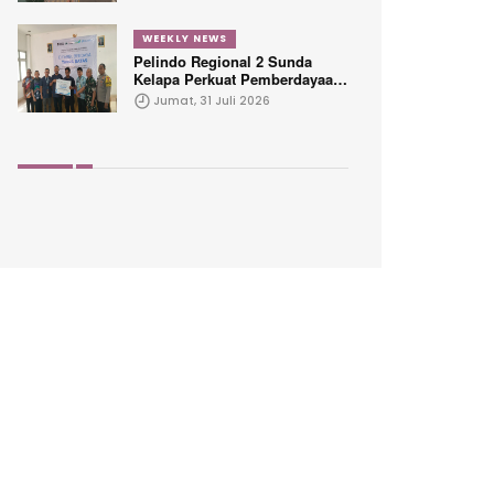
Kepelabuhanan
WEEKLY NEWS
Pelindo Regional 2 Sunda
Kelapa Perkuat Pemberdayaan
Ekonomi Penyandang
Jumat, 31 Juli 2026
Disabilitas Melalui Program
TJSL