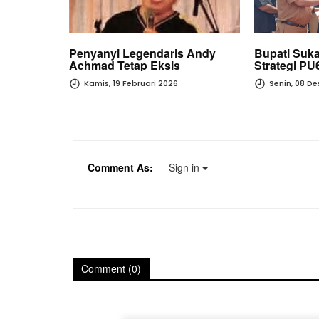
n Optimal,
Penyanyi Legendaris Andy
Bupati Suk
sa
Achmad Tetap Eksis
Strategi PU
akarta
Menuju Ind
Kamis, 19 Februari 2026
Senin, 08 D
ik
Comment As:
Sign in
Comment (0)