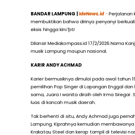
BANDAR
LAMPUNG |
IdeNews.id
-
Perjalanan 
membuktikan bahwa dirinya penyanyi berkuali
eksis hingga kini.¹þtr
Dilansir Mediakompass.id 17/2/2026.Nama Kan
musik Lampung maupun nasional.
KARIR ANDY ACHMAD
Karier bermusiknya dimulai pada awal tahun 
pemilihan Pop Singer di Lapangan Enggal dan b
sama, Juara I wanita diraih oleh Irma Sirega
luas di kancah musik daerah.
Tak berhenti di situ, Andy Achmad juga perna
Lampung. Kiprahnya kemudian membawanya hi
Krakatau Steel dan kerap tampil di televisi na