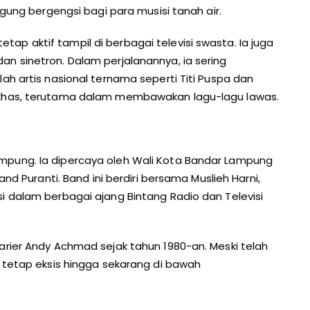
ggung bergengsi bagi para musisi tanah air.
p aktif tampil di berbagai televisi swasta. Ia juga
n sinetron. Dalam perjalanannya, ia sering
ah artis nasional ternama seperti Titi Puspa dan
 khas, terutama dalam membawakan lagu-lagu lawas.
mpung. Ia dipercaya oleh Wali Kota Bandar Lampung
and Puranti. Band ini berdiri bersama Muslieh Harni,
i dalam berbagai ajang Bintang Radio dan Televisi
arier Andy Achmad sejak tahun 1980-an. Meski telah
i tetap eksis hingga sekarang di bawah