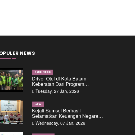
OPULER NEWS
BUSINESS
Driver Ojol di Kota Batam
Keberatan Dari Program
Perusahaan Transoprtasi Online
Tuesday, 27 Jan, 2026
LAW
Kejati Sumsel Berhasil
Selamatkan Keuangan Negara
Sebesar 616 Milyar Dalam
Wednesday, 07 Jan, 2026
Perkara Dugaan Tipikor
Pemberian Fasilitas