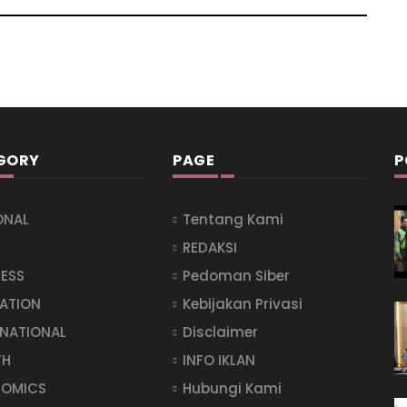
GORY
PAGE
P
ONAL
Tentang Kami
REDAKSI
NESS
Pedoman Siber
ATION
Kebijakan Privasi
RNATIONAL
Disclaimer
TH
INFO IKLAN
OMICS
Hubungi Kami