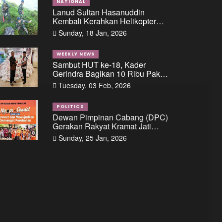
Pinjaman/Kredit Dari Salah Satu
NATIONAL
Lanud Sultan Hasanuddin
Bank Pemerintah Kepada PT.
Kembali Kerahkan Helikopter
BSS Dan PT. SAL
Caracal Dan Boeing Intai
Sunday, 18 Jan, 2026
Strategis, Lokasi Jatuhnya
Pesawat ATR 42-500 Berhasil
Diidentifikasi
WEEKLY NEWS
Sambut HUT ke-18, Kader
Gerindra Bagikan 10 Ribu Paket
Sembako di Sumut
Tuesday, 03 Feb, 2026
POLITICS
Dewan Pimpinan Cabang (DPC)
Gerakan Rakyat Kramat Jati
menggelar kegiatan “Ngopi di
Sunday, 25 Jan, 2026
Condet”