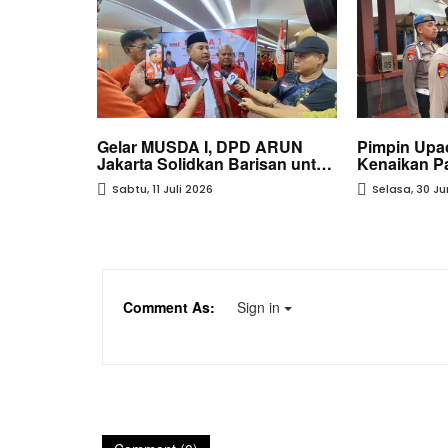
26, Jaksa
Gelar MUSDA I, DPD ARUN
Pimpin Upa
nsformasi
Jakarta Solidkan Barisan untuk
Kenaikan Pa
n
Mewujudkan Asta Cita Menuju
Kapolres Si
Sabtu, 11 Juli 2026
Selasa, 30 Ju
enuntutan
Indonesia Emas 2045
Comment As:
Sign in