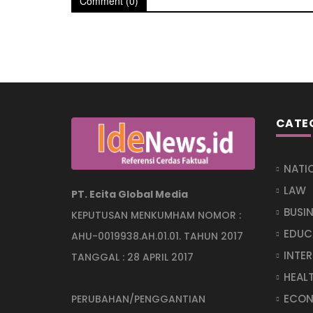
Comment (0)
CATE
NATI
LAW
PT. Ecita Global Media
BUSI
KEPUTUSAN MENKUMHAM NOMOR :
EDUC
AHU-0019938.AH.01.01. TAHUN 2017
INTE
TANGGAL : 28 APRIL 2017
HEAL
ECON
PERUBAHAN/PENGGANTIAN