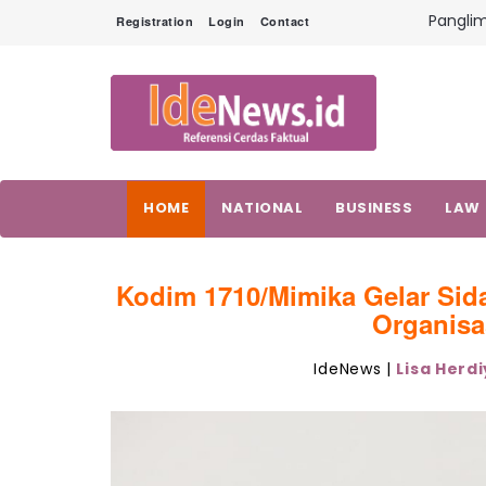
Tim SAR
Registration
Login
Contact
Ketika 
untuk 
Berbagi
Hadirk
Satgas
Prima 
Panglim
Terinte
HOME
NATIONAL
BUSINESS
LAW
Kodim 1710/Mimika Gelar Si
Organisas
IdeNews |
Lisa Herd