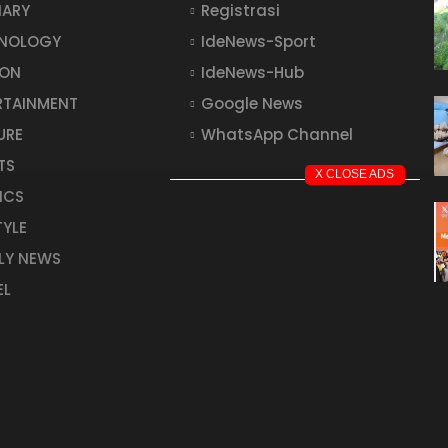
NARY
Registrasi
NOLOGY
IdeNews-Sport
ION
IdeNews-Hub
RTAINMENT
Google News
URE
WhatsApp Channel
TS
X CLOSE ADS
ICS
TYLE
LY NEWS
EL