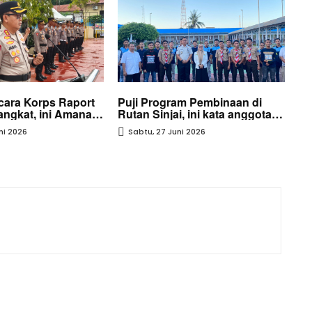
cara Korps Raport
Puji Program Pembinaan di
Pu
ngkat, ini Amanat
Rutan Sinjai, ini kata anggota
Ru
njai
DPR RI
DP
ni 2026
Sabtu, 27 Juni 2026
S