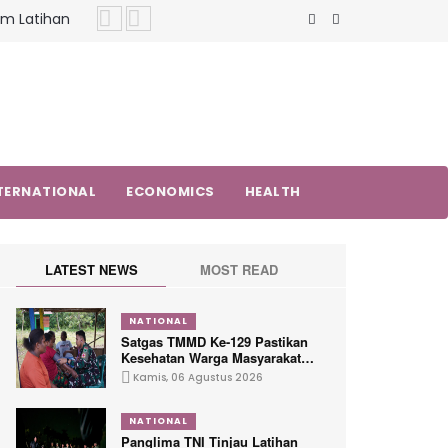
ma Hadir
n Noor
el Tetap
am Latihan
TERNATIONAL
ECONOMICS
HEALTH
LATEST NEWS
MOST READ
NATIONAL
Satgas TMMD Ke-129 Pastikan
Kesehatan Warga Masyarakat
dan Personel Tetap Prima
Kamis, 06 Agustus 2026
Demi Suksesnya TMMD di
Kampung Sesor
NATIONAL
Panglima TNI Tinjau Latihan