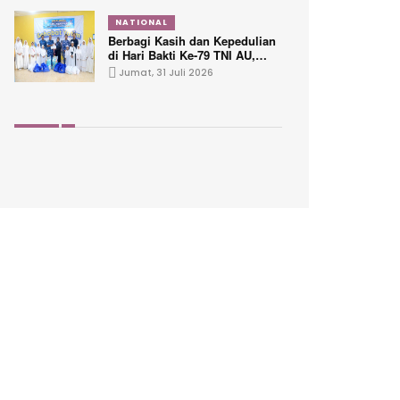
NATIONAL
Berbagi Kasih dan Kepedulian
di Hari Bakti Ke-79 TNI AU,
Lanud Sjamsudin Noor
Jumat, 31 Juli 2026
Hadirkan Senyum untuk Anak
Yatim dan Purnawirawan