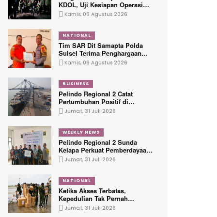
KDOL, Uji Kesiapan Operasi
Lintas Udara dalam Latihan
Kamis, 06 Agustus 2026
Terintegrasi TNI 2026
NATIONAL
Tim SAR Dit Samapta Polda
Sulsel Terima Penghargaan
dari Basarnas
Kamis, 06 Agustus 2026
BUSINESS
Pelindo Regional 2 Catat
Pertumbuhan Positif di
Seluruh Lini Layanan
Jumat, 31 Juli 2026
Kepelabuhanan
WEEKLY NEWS
Pelindo Regional 2 Sunda
Kelapa Perkuat Pemberdayaan
Ekonomi Penyandang
Jumat, 31 Juli 2026
Disabilitas Melalui Program
TJSL
NATIONAL
Ketika Akses Terbatas,
Kepedulian Tak Pernah
Terhenti: Koops TNI Habema
Jumat, 31 Juli 2026
Hadir untuk Papua