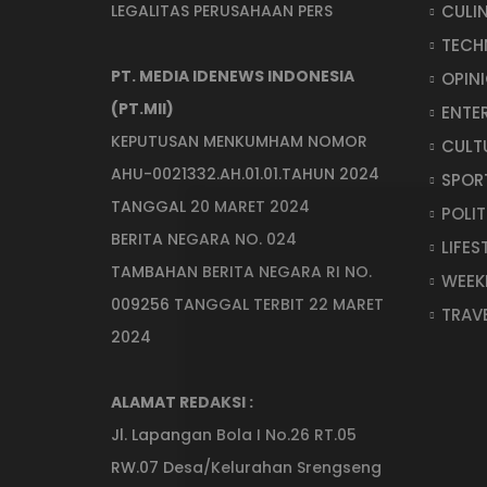
CULI
LEGALITAS PERUSAHAAN PERS
TECH
PT. MEDIA IDENEWS INDONESIA
OPIN
(PT.MII)
ENTE
KEPUTUSAN MENKUMHAM NOMOR
CULT
AHU-0021332.AH.01.01.TAHUN 2024
SPOR
TANGGAL 20 MARET 2024
POLIT
BERITA NEGARA NO. 024
LIFES
TAMBAHAN BERITA NEGARA RI NO.
WEEK
009256 TANGGAL TERBIT 22 MARET
TRAV
2024
ALAMAT REDAKSI :
Jl. Lapangan Bola I No.26 RT.05
RW.07 Desa/Kelurahan Srengseng