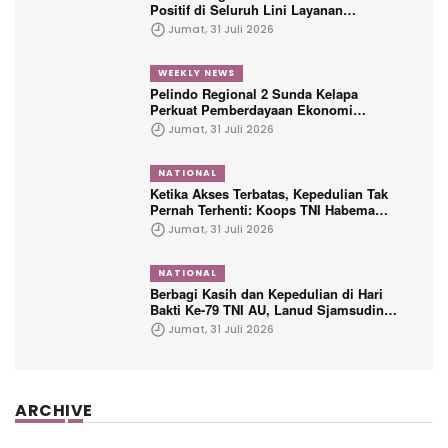
Positif di Seluruh Lini Layanan
Kepelabuhanan
Jumat, 31 Juli 2026
WEEKLY NEWS
Pelindo Regional 2 Sunda Kelapa
Perkuat Pemberdayaan Ekonomi
Penyandang Disabilitas Melalui Program
Jumat, 31 Juli 2026
TJSL
NATIONAL
Ketika Akses Terbatas, Kepedulian Tak
Pernah Terhenti: Koops TNI Habema
Hadir untuk Papua
Jumat, 31 Juli 2026
NATIONAL
Berbagi Kasih dan Kepedulian di Hari
Bakti Ke-79 TNI AU, Lanud Sjamsudin
Noor Hadirkan Senyum untuk Anak
Jumat, 31 Juli 2026
Yatim dan Purnawirawan
ARCHIVE