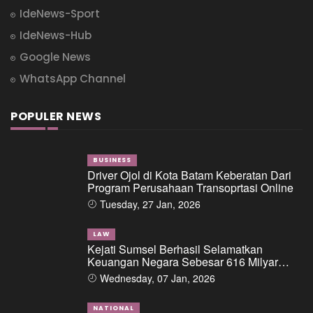
IdeNews-Sport
IdeNews-Hub
Google News
WhatsApp Channel
POPULER NEWS
BUSINESS
Driver Ojol di Kota Batam Keberatan Dari
Program Perusahaan Transoprtasi Online
Tuesday, 27 Jan, 2026
LAW
Kejati Sumsel Berhasil Selamatkan
Keuangan Negara Sebesar 616 Milyar
Dalam Perkara Dugaan Tipikor Pemberian
Wednesday, 07 Jan, 2026
Fasilitas Pinjaman/Kredit Dari Salah Satu
Bank Pemerintah Kepada PT. BSS Dan PT.
SAL
NATIONAL