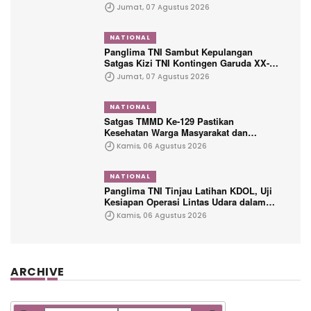
Sertifikasi Profesional
Jumat, 07 Agustus 2026
NATIONAL
Panglima TNI Sambut Kepulangan
Satgas Kizi TNI Kontingen Garuda XX-V
MONUSCO
Jumat, 07 Agustus 2026
NATIONAL
Satgas TMMD Ke-129 Pastikan
Kesehatan Warga Masyarakat dan
Personel Tetap Prima Demi Suksesnya
Kamis, 06 Agustus 2026
TMMD di Kampung Sesor
NATIONAL
Panglima TNI Tinjau Latihan KDOL, Uji
Kesiapan Operasi Lintas Udara dalam
Latihan Terintegrasi TNI 2026
Kamis, 06 Agustus 2026
ARCHIVE