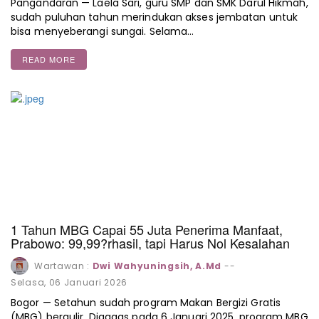
Pangandaran — Laela Sari, guru SMP dan SMK Darul Hikmah,
sudah puluhan tahun merindukan akses jembatan untuk
bisa menyeberangi sungai. Selama…
READ MORE
1 Tahun MBG Capai 55 Juta Penerima Manfaat,
Prabowo: 99,99?rhasil, tapi Harus Nol Kesalahan
Wartawan :
Dwi Wahyuningsih, A.Md
--
Selasa, 06 Januari 2026
Bogor — Setahun sudah program Makan Bergizi Gratis
(MBG) bergulir. Digagas pada 6 Januari 2025, program MBG