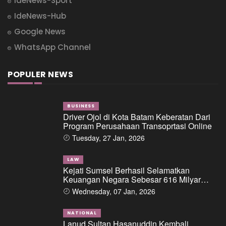
IdeNews-Sport
IdeNews-Hub
Google News
WhatsApp Channel
POPULER NEWS
BUSINESS
Driver Ojol di Kota Batam Keberatan Dari
Program Perusahaan Transoprtasi Online
Tuesday, 27 Jan, 2026
LAW
Kejati Sumsel Berhasil Selamatkan
Keuangan Negara Sebesar 616 Milyar
Dalam Perkara Dugaan Tipikor Pemberian
Wednesday, 07 Jan, 2026
Fasilitas Pinjaman/Kredit Dari Salah Satu
Bank Pemerintah Kepada PT. BSS Dan PT.
SAL
NATIONAL
Lanud Sultan Hasanuddin Kembali