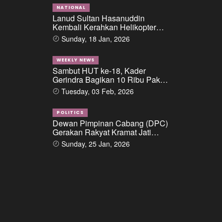
Pemberian Fasilitas
Pinjaman/Kredit Dari Salah Satu
NATIONAL
Lanud Sultan Hasanuddin
Bank Pemerintah Kepada PT.
Kembali Kerahkan Helikopter
BSS Dan PT. SAL
Caracal Dan Boeing Intai
Sunday, 18 Jan, 2026
Strategis, Lokasi Jatuhnya
Pesawat ATR 42-500 Berhasil
Diidentifikasi
WEEKLY NEWS
Sambut HUT ke-18, Kader
Gerindra Bagikan 10 Ribu Paket
Sembako di Sumut
Tuesday, 03 Feb, 2026
POLITICS
Dewan Pimpinan Cabang (DPC)
Gerakan Rakyat Kramat Jati
menggelar kegiatan “Ngopi di
Sunday, 25 Jan, 2026
Condet”