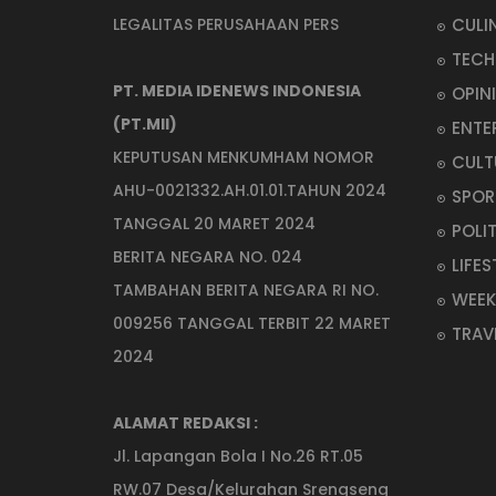
CULI
LEGALITAS PERUSAHAAN PERS
TEC
PT. MEDIA IDENEWS INDONESIA
OPIN
(PT.MII)
ENTE
KEPUTUSAN MENKUMHAM NOMOR
CULT
AHU-0021332.AH.01.01.TAHUN 2024
SPOR
TANGGAL 20 MARET 2024
POLI
BERITA NEGARA NO. 024
LIFES
TAMBAHAN BERITA NEGARA RI NO.
WEEK
009256 TANGGAL TERBIT 22 MARET
TRAV
2024
ALAMAT REDAKSI :
Jl. Lapangan Bola I No.26 RT.05
RW.07 Desa/Kelurahan Srengseng