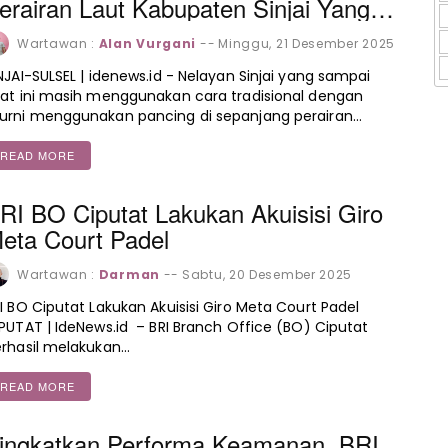
erairan Laut Kabupaten Sinjai Yang
enggunakan Jaring Taiwan Kembali
Wartawan :
Alan Vurgani
--
Minggu, 21 Desember 2025
eresahkan Nelayan Tradisional Sinjai
NJAI-SULSEL | idenews.id - Nelayan Sinjai yang sampai
ulawesi Selatan
at ini masih menggunakan cara tradisional dengan
rni menggunakan pancing di sepanjang perairan…
READ MORE
RI BO Ciputat Lakukan Akuisisi Giro
eta Court Padel
Wartawan :
Darman
--
Sabtu, 20 Desember 2025
I BO Ciputat Lakukan Akuisisi Giro Meta Court Padel
PUTAT | IdeNews.id – BRI Branch Office (BO) Ciputat
rhasil melakukan…
READ MORE
ingkatkan Performa Keamanan, BRI