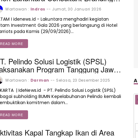
an Pendorong UMKM Batam
Wartawan :
Indras
--
Jumat, 30 Januari 2026
TAM I idenews.id - Lakuntara menghadiri kegiatan
tam Investment Gala 2026 yang berlangsung di Hotel
rriots pada Kamis (29/09/2026)…
READ MORE
T. Pelindo Solusi Logistik (SPSL)
aksanakan Program Tanggung Jawab
osial dan Lingkungan (TJSL) MADANI
A
Wartawan :
Darman
--
Selasa, 23 Desember 2025
Maju dengan Daya Nilai Alam)
KARTA | IdeNews.id - PT. Pelindo Solusi Logistik (SPSL)
bagai subholding BUMN Kepelabuhanan Pelindo kembali
embuktikan komitmen dalam…
READ MORE
ktivitas Kapal Tangkap Ikan di Area