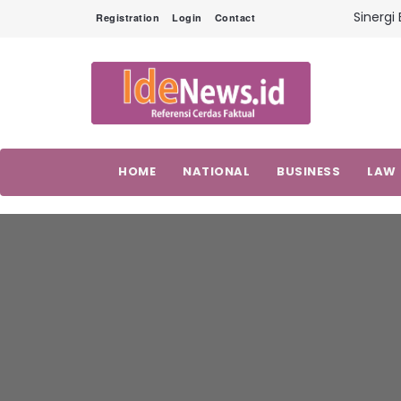
Sinergi
Registration
Login
Contact
Profesi
Pangli
TMMD Ke
Ketaha
Bahu M
Air
Penyera
Korupsi
HOME
NATIONAL
BUSINESS
LAW