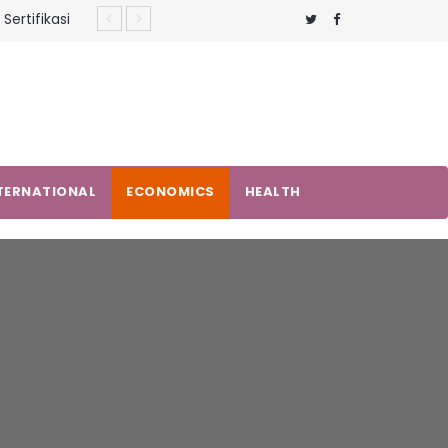
Sertifikasi
X-V MONUSCO
k Perkuat
an Saluran
gka Perkara
TERNATIONAL
ECONOMICS
HEALTH