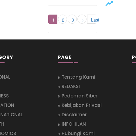
1
2
3
>
Last
›
GORY
PAGE
P
ONAL
Tentang Kami
REDAKSI
NESS
Pedoman Siber
ATION
Kebijakan Privasi
RNATIONAL
Disclaimer
TH
INFO IKLAN
NOMICS
Hubungi Kami