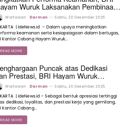
ayam Wuruk Laksanakan Pembinaan
asmani bagi Satuan Pengaman
Wartawan :
Darman
--
Sabtu, 20 Desember 2025
KARTA | IdeNews.id – Dalam upaya meningkatkan
rforma keamanan serta kesiapsiagaan dalam bertugas,
RI Kantor Cabang Hayam Wuruk…
READ MORE
enghargaan Puncak atas Dedikasi
an Prestasi, BRI Hayam Wuruk
erikan Penghormatan Elegan kepada
Wartawan :
Darman
--
Sabtu, 20 Desember 2025
ekerja Berprestasi
KARTA | IdeNews.id – Sebagai bentuk apresiasi tertinggi
as dedikasi, loyalitas, dan prestasi kerja yang gemilang,
I Kantor Cabang…
READ MORE