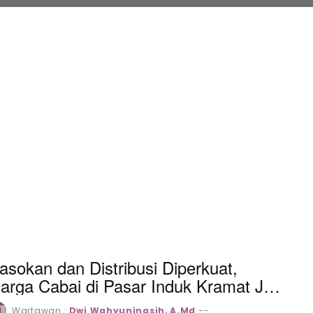
asokan dan Distribusi Diperkuat,
arga Cabai di Pasar Induk Kramat Jati
ulai Turun
Wartawan :
Dwi Wahyuningsih, A.Md
--