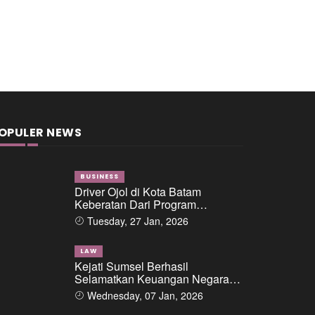
OPULER NEWS
BUSINESS
Driver Ojol di Kota Batam
Keberatan Dari Program
Perusahaan Transoprtasi Online
Tuesday, 27 Jan, 2026
LAW
Kejati Sumsel Berhasil
Selamatkan Keuangan Negara
Sebesar 616 Milyar Dalam
Wednesday, 07 Jan, 2026
Perkara Dugaan Tipikor