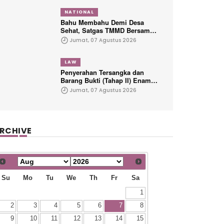
Sesor
NATIONAL
Bahu Membahu Demi Desa
Sehat, Satgas TMMD Bersama
Warga Bersihkan Saluran Air
Jumat, 07 Agustus 2026
LAW
Penyerahan Tersangka dan
Barang Bukti (Tahap II) Enam
Orang Tersangka Perkara
Jumat, 07 Agustus 2026
Korupsi PETRAL, PES dan ISC
RCHIVE
Su
Mo
Tu
We
Th
Fr
Sa
1
2
3
4
5
6
7
8
9
10
11
12
13
14
15