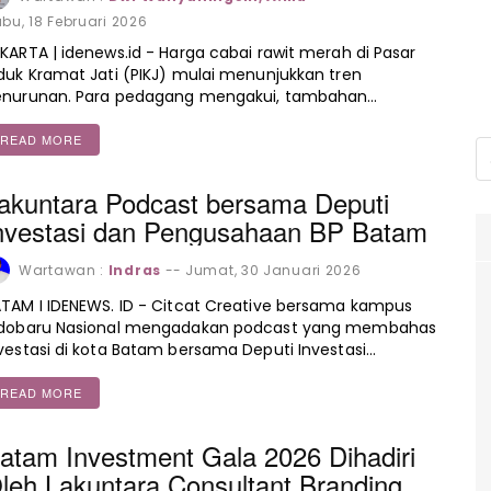
bu, 18 Februari 2026
KARTA | idenews.id - Harga cabai rawit merah di Pasar
duk Kramat Jati (PIKJ) mulai menunjukkan tren
enurunan. Para pedagang mengakui, tambahan…
READ MORE
akuntara Podcast bersama Deputi
nvestasi dan Pengusahaan BP Batam
Wartawan :
Indras
--
Jumat, 30 Januari 2026
TAM I IDENEWS. ID - Citcat Creative bersama kampus
ndobaru Nasional mengadakan podcast yang membahas
vestasi di kota Batam bersama Deputi Investasi…
READ MORE
atam Investment Gala 2026 Dihadiri
leh Lakuntara Consultant Branding