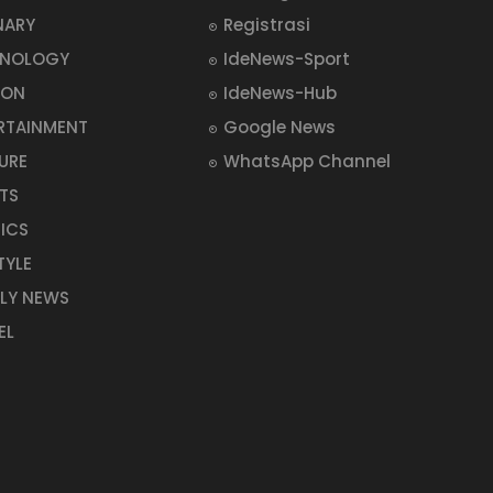
NARY
Registrasi
HNOLOGY
IdeNews-Sport
ION
IdeNews-Hub
RTAINMENT
Google News
URE
WhatsApp Channel
TS
TICS
TYLE
LY NEWS
EL