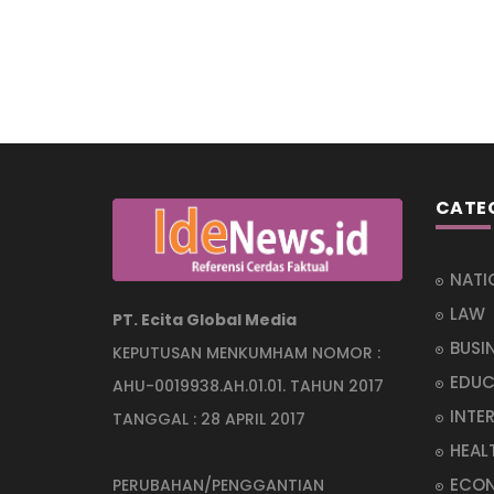
CATE
NATI
LAW
PT. Ecita Global Media
BUSI
KEPUTUSAN MENKUMHAM NOMOR :
EDUC
AHU-0019938.AH.01.01. TAHUN 2017
INTE
TANGGAL : 28 APRIL 2017
HEAL
ECO
PERUBAHAN/PENGGANTIAN