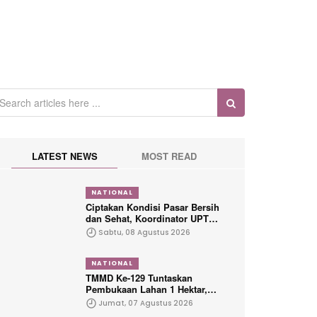
LATEST NEWS
MOST READ
NATIONAL
Ciptakan Kondisi Pasar Bersih
dan Sehat, Koordinator UPTD
PSM Cibadak Ajak Warga
Sabtu, 08 Agustus 2026
Jumsih Guna Menciptakan
Kenyamanan Pengunjung
NATIONAL
TMMD Ke-129 Tuntaskan
Pembukaan Lahan 1 Hektar,
Siap Ditanami untuk Perkuat
Jumat, 07 Agustus 2026
Ketahanan Pangan Kampung