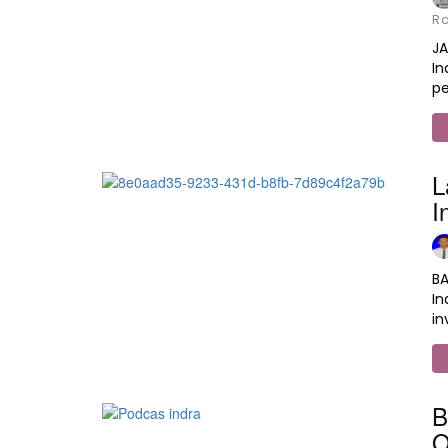
Ra
JA
In
p
L
I
BA
I
in
B
O