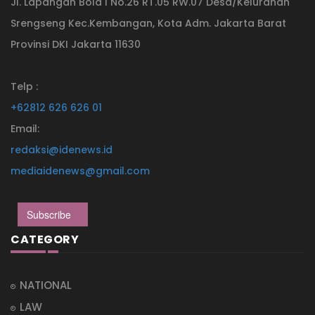
Jl. Lapangan Bola I No.26 RT.05 RW.07 Desa/Kelurahan
Srengseng Kec.Kembangan, Kota Adm. Jakarta Barat
Provinsi DKI Jakarta 11630
Telp :
+62812 626 626 01
Email:
redaksi@idenews.id
mediaidenews@gmail.com
Subscribe
CATEGORY
NATIONAL
LAW