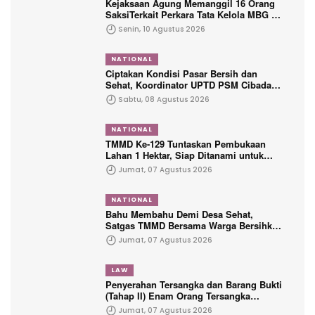
Kejaksaan Agung Memanggil 16 Orang
SaksiTerkait Perkara Tata Kelola MBG di
BGN
Senin, 10 Agustus 2026
NATIONAL
Ciptakan Kondisi Pasar Bersih dan
Sehat, Koordinator UPTD PSM Cibadak
Ajak Warga Jumsih Guna Menciptakan
Sabtu, 08 Agustus 2026
Kenyamanan Pengunjung
NATIONAL
TMMD Ke-129 Tuntaskan Pembukaan
Lahan 1 Hektar, Siap Ditanami untuk
Perkuat Ketahanan Pangan Kampung
Jumat, 07 Agustus 2026
Sesor
NATIONAL
Bahu Membahu Demi Desa Sehat,
Satgas TMMD Bersama Warga Bersihkan
Saluran Air
Jumat, 07 Agustus 2026
LAW
Penyerahan Tersangka dan Barang Bukti
(Tahap II) Enam Orang Tersangka
Perkara Korupsi PETRAL, PES dan ISC
Jumat, 07 Agustus 2026