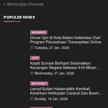
WhatsApp Channel
POPULER NEWS
BUSINESS
Driver Ojol di Kota Batam Keberatan Dari
Program Perusahaan Transoprtasi Online
Tuesday, 27 Jan, 2026
LAW
Kejati Sumsel Berhasil Selamatkan
Keuangan Negara Sebesar 616 Milyar
Dalam Perkara Dugaan Tipikor Pemberian
Wednesday, 07 Jan, 2026
Fasilitas Pinjaman/Kredit Dari Salah Satu
Bank Pemerintah Kepada PT. BSS Dan PT.
SAL
NATIONAL
Lanud Sultan Hasanuddin Kembali
Kerahkan Helikopter Caracal Dan Boeing
Intai Strategis, Lokasi Jatuhnya Pesawat
Sunday, 18 Jan, 2026
ATR 42-500 Berhasil Diidentifikasi