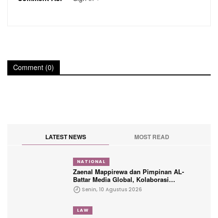
Comment (0)
LATEST NEWS
MOST READ
NATIONAL
Zaenal Mappirewa dan Pimpinan AL-
Battar Media Global, Kolaborasi
Tingkatkan Peran Media dan Berita
Senin, 10 Agustus 2026
Kredibel Berdasarkan Kode Etik
Jurnalistik dan UU Pers
LAW