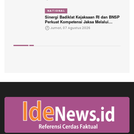
NATIONAL
Sinergi Badiklat Kejaksaan RI dan BNSP
Perkuat Kompetensi Jaksa Melalui
Sertifikasi Profesional
Jumat, 07 Agustus 2026